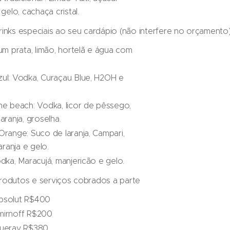
 gelo, cachaça cristal.
rinks especiais ao seu cardápio (não interfere no orçamento)
um prata, limão, hortelã e água com
ul: Vodka, Curaçau Blue, H2OH e
he beach: Vodka, licor de pêssego,
aranja, groselha.
Orange: Suco de laranja, Campari,
laranja e gelo.
dka, Maracujá, manjericão e gelo.
rodutos e serviços cobrados a parte
bsolut R$400
mirnoff R$200
queray R$380