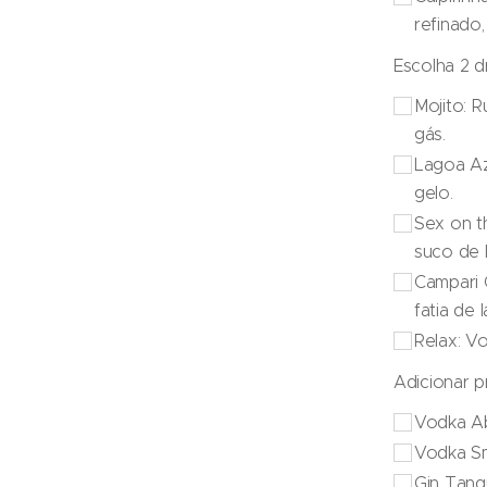
refinado,
Escolha 2 d
Mojito: R
gás.
Lagoa Az
gelo.
Sex on t
suco de l
Campari 
fatia de 
Relax: Vo
Adicionar p
Vodka A
Vodka S
Gin Tan