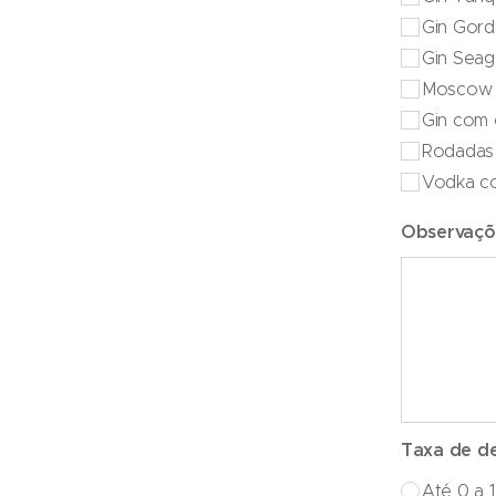
Gin Gor
Gin Sea
Moscow 
Gin com 
Rodadas 
Vodka c
Observaçõ
Taxa de de
Até 0 a 1