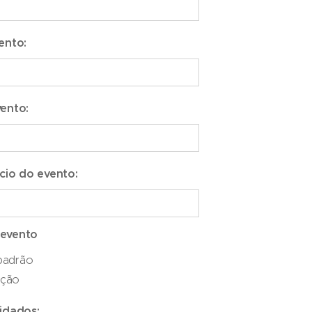
ento:
ento:
ício do evento:
evento
padrão
pção
idados: