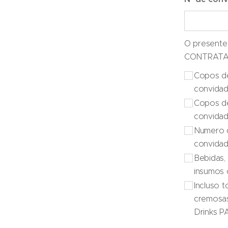
O present
Copos d
convidad
Copos d
convidad
Numero 
convida
Bebidas, 
insumos 
Incluso t
cremosas
Drinks 