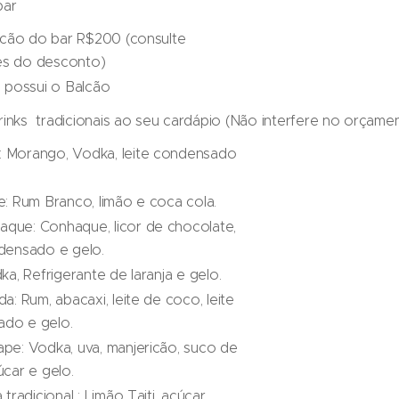
bar
balcão do bar R$200 (consulte
es do desconto)
á possui o Balcão
rinks tradicionais ao seu cardápio (Não interfere no orçamen
 Morango, Vodka, leite condensado
e: Rum Branco, limão e coca cola.
que: Conhaque, licor de chocolate,
ndensado e gelo.
dka, Refrigerante de laranja e gelo.
da: Rum, abacaxi, leite de coco, leite
do e gelo.
ape: Vodka, uva, manjericão, suco de
úcar e gelo.
a tradicional : Limão Taiti, açúcar