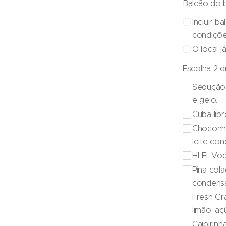
Balcão do 
Incluir 
condiçõ
O local j
Escolha 2 d
Sedução:
e gelo.
Cuba libr
Choconha
leite co
HI-Fi: Vo
Pina cola
condensa
Fresh Gr
limão, aç
Caipirinh