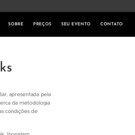
SOBRE
PREÇOS
SEU EVENTO
CONTATO
ks
Bar, apresentada pela
erca da metodologia
as condições de
rik Jhonatam