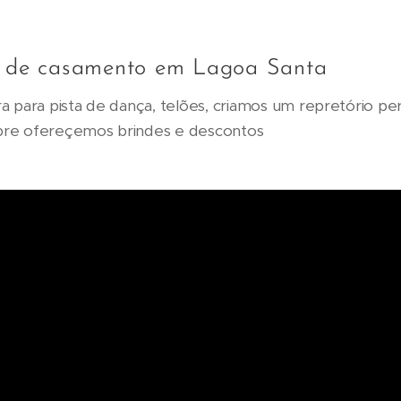
a de casamento em Lagoa Santa
a para pista de dança, telões, criamos um repretório pe
pre ofereçemos brindes e descontos