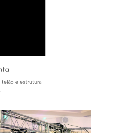
anta
 telão e estrutura
.